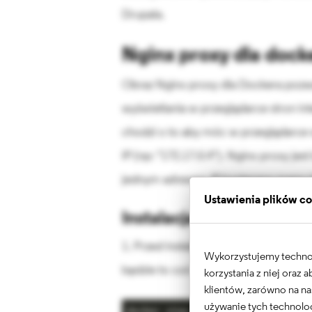
Drupala.
Nginx proxy dla dock
Obraz Nginx proxy dla Dockera pozw
wyświetlania w przeglądarce stron i
chodzi o to aby móc w przeglądarce
IP (np: "172.17.0.4"). Nginx proxy je
jednym adresem IP kontenera mamy kil
Ustawienia plików c
Instalacja nginx proxy:
1. Przed instalacją należy usunąć po
Wykorzystujemy technolo
będzie to coś w stylu:
korzystania z niej oraz
klientów, zarówno na na
używanie tych technolog
docker stop ngnix-proxy && docker