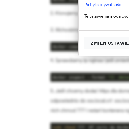
Polityką prywatności
.
2. Klonujemy repozytorium:
https://
Te ustawienia mogą być 
3. Wchodzimy do katalogu repozytor
ZMIEŃ USTAWI
docker-compose up -d
4. Sprawdzamy ip nginxa i jeśli zmien
docker inspect --format 
"{{ .Netw
5. Jeśli chcemy dodać https dla domen
odpowiednio do xxx.local.crt xxx.loc
nich chmod 777 i restart kontenera ng
sudo
chmod
 777 -Rf certs && docke