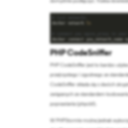
domyślnie podłączyć. Trzeba dowiedzie
# list networks
docker network 
ls
# connect you nginx_proxy to your
docker connect you_network_name n
PHP CodeSniffer
PHP CodeSniffer jest to bardzo użyt
przejrzystego i zgodnego ze standar
CodeSniffer składa się z dwóch skry
związanych ze standardem kodowania 
poprawiania (phpcbf).
W PHPStormie można jednak wykorzyst