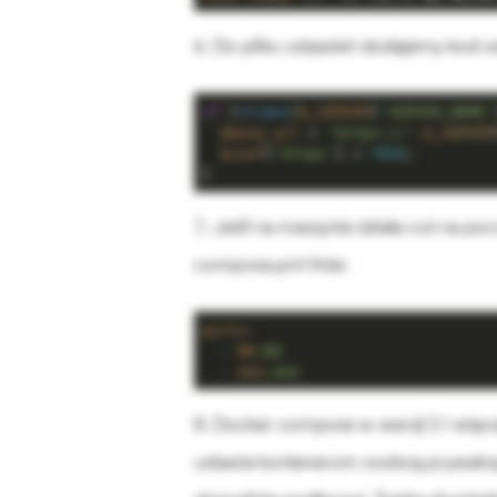
6. Do pliku ustawień dodajemy kod od
if
 (
strpos
(
$_SERVER
[
'SERVER_NAME'
$base_url
 = 
'https://'
.
$_SERVER
$conf
[
'https'
] = 
TRUE
;

}
7. Jeśli na maszynie działa coś na p
compose.yml linie:
ports:
-
80
:80
-
443
:443
8. Docker compose w wersji 2 i więc
ustawia kontenerom osobną prywatną s