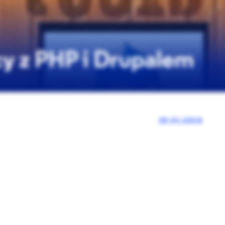
cy z PHP i Drupalem
25.01.2018