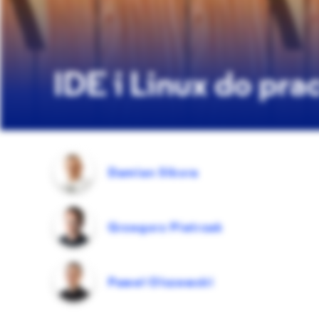
IDE i Linux do pra
Damian Sikora
Grzegorz Pietrzak
Paweł Olszewski