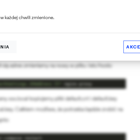
github.com/droptica/nginx-proxy
w każdej chwili zmienione.
ium i uruchamiamy przez:
ENIA
AKCE
ił się adres zmieniamy na nowy w pliku /etc/hosts:
orkSettings.IPAddress }}"
 nginx-proxy
y xxx.local kopiujemy pliki default.crt i default.key
al.key. Całkiem możliwe, że potrzeba będzie zrobić na
nix:
r-compose restart