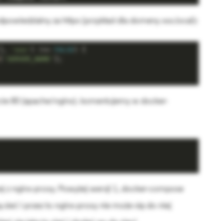
powiedzialny za https (przykład dla domeny xxx.local):
], 
'xxx'
) !== 
FALSE
) {

[
'SERVER_NAME'
];

orcie 80 (apache/nginx). komentujemy w docker-
ej z nginx-proxy. Powyżej wersji 1, docker-compose
ieć i przez to nginx-proxy nie może się do niej