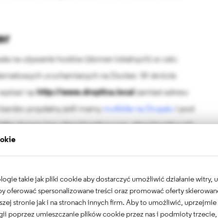
er
ala na używanie hostów (domen lokalnych) w celu
nternetowych uruchamianych na Docker. W skrócie
 wpisać np
http://www.droptica.local
zamiast adresu
st bardzo przydatny jeśli mamy
multisite na Drupalu
i pod
ka domen (np: sites/droptica.com, sites/droptica.pl).
ookie
przednie wersje nginx proxy. W zależności od nazwy
gie takie jak pliki cookie aby dostarczyć umożliwić działanie witry,
 aby oferować spersonalizowane treści oraz promować oferty skierowa
szej stronie jak i na stronach innych firm. Aby to umożliwić, uprzejmi
ii poprzez umieszczanie plików cookie przez nas i podmioty trzecie,
 
rm
 ngnix-proxy