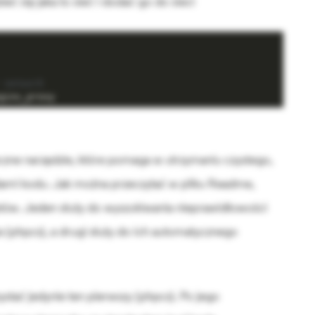
ć się jaka to sieć i dodać go do sieci
 network
ginx_proxy
eczne narzędzie, które pomaga w utrzymaniu czystego,
dami kodu. Jak można przeczytać w pliku Readme,
ptów. Jeden służy do wyszukiwania nieprawidłowości
(phpcs), a drugi służy do ich automatycznego
ać jedynie ten pierwszy (phpcs). Po jego