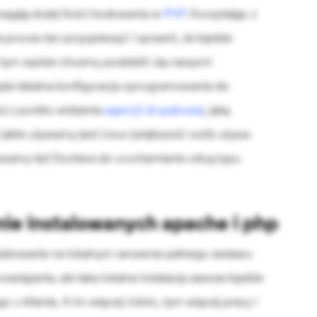
agają dużej ilości kodowania w
PHP
. Korzystając z
a proces ten przyspieszyć i sprawić, że będzie
 tym wpisie chcemy podzielić się naszymi
ąda idealna konfiguracja oprogramowania do
) z punktu widzenia
agencji drupalowej
, jaką
jakie używamy jest Linux (większość osób używa
ywamy też Dockera do uruchamiania usług typu
nie instalowanych apache i php
talowanie na lokalnym serwerze pełnego zestawu
wiązanie, ale taka lokalna instalacja zawsze będzie
 u klienta. A im więcej różnic, tym więcej pracy i