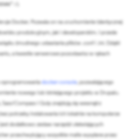
iała” :-).
ruje Docker. Pozwala on na uruchomienie identycznej
owisku produkcyjnym, jak i developerskim. I przede
iązku żmudnego ustawiania plików .conf i .ini. Dzięki
aniu, a kwestie serwerowe pozostawisz w rękach
go oprogramowania
docker-console
, pozwalającego
mienie nowego lub istniejącego projektu w Drupalu.
, Sass/Compass i Gulp znajdują się wewnątrz
bez potrzeby instalowania ich lokalnie na komputerze
jest dodatkowo zestaw narzędzi ułatwiających
cher przechwytujący wszystkie maile wysyłane przez