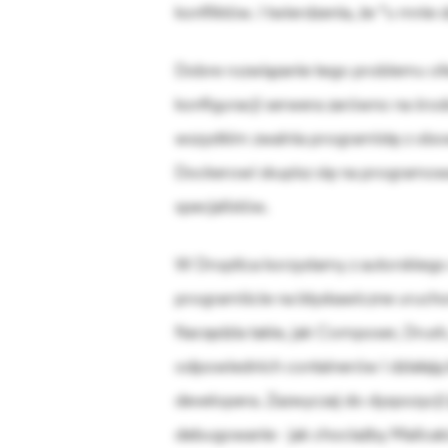
konfliktów. I twierdzenia, że “u mnie dz
Dobre rozwiązanie tego problemu ofe
konfiguracji serwera zarówno na środ
wszystkim zwalnia programistę z obow
Dockerowi skupisz się na programow
specjalistów.
W Droptica korzystamy z autorskie
programiście na błyskawiczne urucho
Narzędzia takie, jak Composer, Drush
odpowiednich containerów i działają 
developera. Zazwyczaj do dyspozycji 
debugowanie - jak chociażby Mailcat