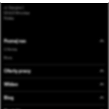
ul. Stacyjna 1
53-613 Wrocław
Polska
Bottom footer menu
Poznaj nas
O firmie
Biura
Oferty pracy
Wideo
Blog