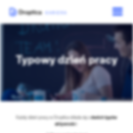
Typowy dzień pracy
Każdy dzień pracy w Droptica składa się z
dwóch typów
aktywnośc
i: