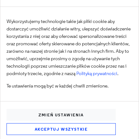
Oprócz tych spotkań jeszcze można pogadać przy kawie.
Wykorzystujemy technologie takie jak pliki cookie aby
Zarówno wirtualnej (mamy kanał na zoom) jak i fizycznej w
dostarczyć umożliwić działanie witry, ulepszyć doświadczenie
jednym z biur.
korzystania z niej oraz aby oferować spersonalizowane treści
oraz promować oferty skierowane do potencjalnych klientów,
zarówno na naszej stronie jak i na stronach innych firm. Aby to
umożliwić, uprzejmie prosimy o zgodę na używanie tych
technologii poprzez umieszczanie plików cookie przez nas i
podmioty trzecie, zgodnie z naszą
Polityką prywatności
.
Te ustawienia mogą być w każdej chwili zmienione.
Napisz do nas
ZMIEŃ USTAWIENIA
Main Office
AKCEPTUJ WSZYSTKIE
WROCŁAW (HQ)