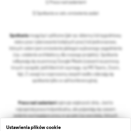
1) Praca nad zadaniami
2) Spotkania w celu omówienia zadań
Spotkania
mogą być cykliczne (jak np: dzienny lub tygodniowy
status prac i planowanie kolejnych prac) lub jednorazowe,
których celem jest omówienie jakiegoś wybranego zagadnienia
(np. ustalenie architektury dla nowego projektu). Spotkania
odbywają się za pomocą Google Meets (czasami za pomocą
innych narzędzi, jeśli klient ich wymaga, np MS Teams, Zoom,
itp). Z uwagi na rozproszony zespół rzadko zdarzają się
spotkania tylko w sali konferencyjnej.
Praca nad zadaniami
zajmuje większość dnia. Jest to
najczęściej praca indywidualna, ale pojawiają się czasem
zadania wymagające pracy w grupie (np warsztaty, których
celem jest przygotowaniu mockupów dla nowej aplikacji
Ustawienia plików cookie
webowej).