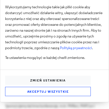
Wykorzystujemy technologie takie jak pliki cookie aby
dostarczyć umożliwić działanie witry, ulepszyć doświadczenie
korzystania z niej oraz aby oferować spersonalizowane treści
oraz promować oferty skierowane do potencjalnych klientów,
zarówno na naszej stronie jak i na stronach innych firm. Aby to
umożliwić, uprzejmie prosimy o zgodę na używanie tych
technologii poprzez umieszczanie plików cookie przez nas i
podmioty trzecie, zgodnie z naszą
Polityką prywatności
.
Te ustawienia mogą być w każdej chwili zmienione.
Wydarzenia i konferencje
ZMIEŃ USTAWIENIA
Od 2012 roku nieprzerwanie organizujemy wydarzenia i
AKCEPTUJ WSZYSTKIE
konferencje związane z Drupalem.
Sponsorujemy też inne konferencje, m.in. PHPers, PHPCon i