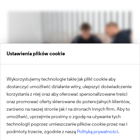
Ustawienia plików cookie
Wykorzystujemy technologie takie jak pliki cookie aby
dostarczyć umożliwić działanie witry, ulepszyć doświadczenie
korzystania z niej oraz aby oferować spersonalizowane treści
oraz promować oferty skierowane do potencjalnych klientów,
DevOps Engineer
zarówno na naszej stronie jak i na stronach innych firm. Aby to
umożliwić, uprzejmie prosimy o zgodę na używanie tych
technologii poprzez umieszczanie plików cookie przez nas i
Wynagrodzenie:
podmioty trzecie, zgodnie z naszą
Polityką prywatności
.
14 300 - 16 200 zł netto (B2B)