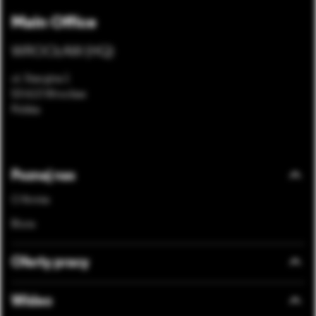
Main Office
WROCŁAW (HQ)
ul. Stacyjna 1
53-613 Wrocław
Polska
Bottom footer menu
Poznaj nas
O firmie
Biura
Oferty pracy
Wideo