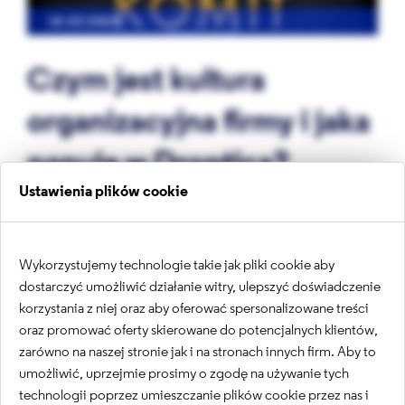
18.03.2022
Czym jest kultura
organizacyjna firmy i jaka
panuje w Droptica?
Ustawienia plików cookie
Rafał Węglarz
Kultura organizacyjna jest bardzo ważnym elementem każdej
Wykorzystujemy technologie takie jak pliki cookie aby
organizacji, ponieważ ma wpływ na to, jak pracownicy traktują
dostarczyć umożliwić działanie witry, ulepszyć doświadczenie
się nawzajem oraz jak czują się w swojej pracy. Jaki dokładnie
korzystania z niej oraz aby oferować spersonalizowane treści
ma to związek? Wyjaśniamy!
oraz promować oferty skierowane do potencjalnych klientów,
zarówno na naszej stronie jak i na stronach innych firm. Aby to
umożliwić, uprzejmie prosimy o zgodę na używanie tych
technologii poprzez umieszczanie plików cookie przez nas i